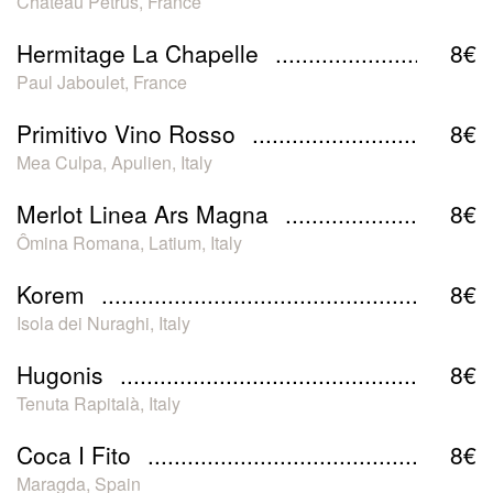
Château Pétrus, France
Hermitage La Chapelle
8€
Paul Jaboulet, France
Primitivo Vino Rosso
8€
Mea Culpa, Apulien, Italy
Merlot Linea Ars Magna
8€
Ômina Romana, Latium, Italy
Korem
8€
Isola dei Nuraghi, Italy
Hugonis
8€
Tenuta Rapitalà, Italy
Coca I Fito
8€
Maragda, Spain