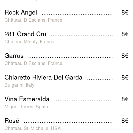
Rock Angel
8€
Château D‘Esclans, France
281 Grand Cru
8€
Château Minuty, France
Garrus
8€
Château D‘Esclans, France
Chiaretto Riviera Del Garda
8€
Bulgarini, Italy
Vina Esmeralda
8€
Miguel Torres, Spain
Rosé
8€
Chateau St. Michelle, USA