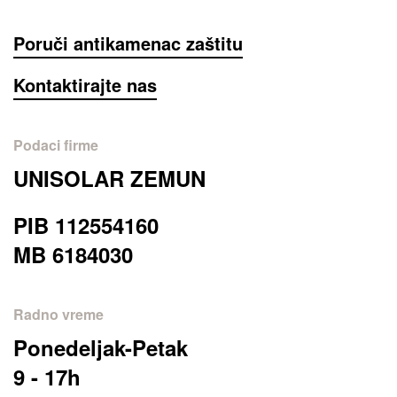
Poruči antikamenac zaštitu
Kontaktirajte nas
Podaci firme
UNISOLAR ZEMUN
PIB 112554160
MB 6184030
Radno vreme
Ponedeljak-Petak
9 - 17h