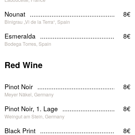
Nounat
8€
Binigrau „Vi de la Terra“, Spain
Esmeralda
8€
Bodega Torres, Spain
Red Wine
Pinot Noir
8€
Meyer Näkel, Germany
Pinot Noir, 1. Lage
8€
Weingut am Stein, Germany
Black Print
8€