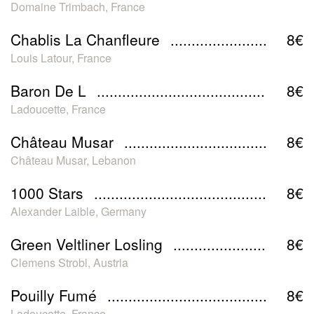
Domaine Trimbach, France
Chablis La Chanfleure
8€
Louis Latour, France
Baron De L
8€
Ladoucette, France
Château Musar
8€
Château Musar, Lebanon
1000 Stars
8€
Alexander Laible, Germany
Green Veltliner Losling
8€
Clemens Strobl, Austria
Pouilly Fumé
8€
Ladoucette, France