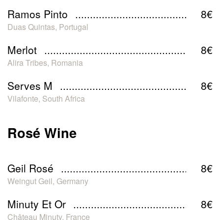
Ramos Pinto
8€
Duas Quintas, Portugal
Merlot
8€
Alira Tribes, Romania
Serves M
8€
Vilafonte, South Africa
Rosé Wine
Geil Rosé
8€
Weingut Geil, Germany
Minuty Et Or
8€
Château Minuty, France