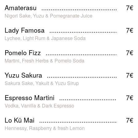
Amaterasu
7€
Nigori Sake, Yuzu & Pomegranate Juice
Lady Famosa
7€
Lychee, Light Rum & Japanese Soda
Pomelo Fizz
7€
Martini, Fresh Herbs & Pomelo Soda
Yuzu Sakura
7€
Sakura Sake, Yakult & Yuzu Sirup
Espresso Martini
7€
Vodka, Vanilla & Dark Espresso
Lo Kü Mai
7€
Hennessy, Raspberry & fresh Lemon