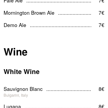
Pale Ale
7€
Mornington Brown Ale
7€
Demo Ale
7€
Wine
White Wine
Sauvignon Blanc
8€
Bulgarini, Italy
Lugana
8€