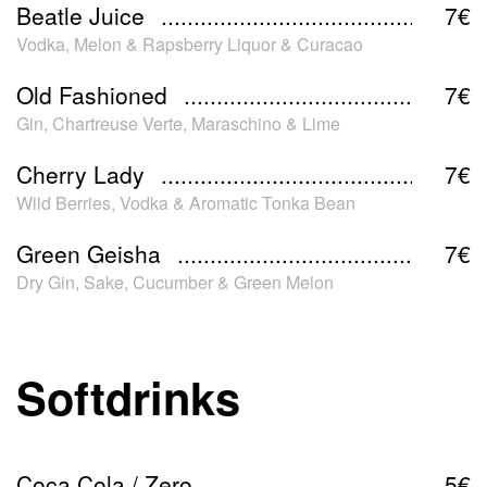
Beatle Juice
7€
Vodka, Melon & Rapsberry Liquor & Curacao
Old Fashioned
7€
Gin, Chartreuse Verte, Maraschino & Lime
Cherry Lady
7€
Wild Berries, Vodka & Aromatic Tonka Bean
Green Geisha
7€
Dry Gin, Sake, Cucumber & Green Melon
Softdrinks
Coca Cola / Zero
5€