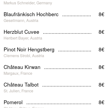
Markus Schneider, Germany
Blaufränkisch Hochberc
8€
Gesellmann, Austria
Herzblut Cuvee
8€
Heribert Bayer, Austria
Pinot Noir Hengstberg
8€
Clemens Strobl, Austria
Château Kirwan
8€
Margaux, France
Château Talbot
8€
St. Julien, France
Pomerol
8€