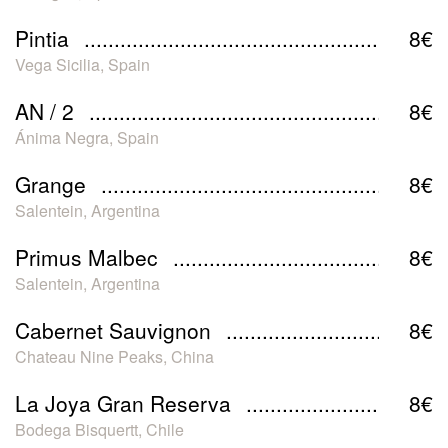
Pintia
8€
Vega Sicilia, Spain
AN / 2
8€
Ánima Negra, Spain
Grange
8€
Salentein, Argentina
Primus Malbec
8€
Salentein, Argentina
Cabernet Sauvignon
8€
Chateau Nine Peaks, China
La Joya Gran Reserva
8€
Bodega Bisquertt, Chile