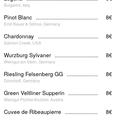
Bulgarini, Italy
Pinot Blanc
8€
Emil Bauer & Söhne, Germany
Chardonnay
8€
Salmon Creek, USA
Wurzburg Sylvaner
8€
Weingut am Stein, Germany
Riesling Felsenberg GG
8€
Dönnhoff, Germany
Green Veltliner Supperin
8€
Weingut Pichler-Krutzler, Austria
Cuvee de Ribeaupierre
8€