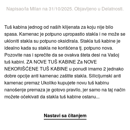
Napisao/la
Milan
na
31/10/2025
. Objavljeno u
Delatnosti
.
Tuš kabina jednog od naših klijenata za koju nije bilo
spasa. Kamenac je potpuno upropastio stakla i ne može se
ukloniti stakla su potpuno oksidirala. Stakla tuš kabine je
idealno kada su stakla ne korišćena tj. potpuno nova.
Pozovite nas i sprečite da se ovakva šteta desi na Vašoj
tuš kabini. ZA NOVE TUŠ KABINE Za NOVE
NEKORIŠĆENE TUŠ KABINE u ponudi imamo 2 jednako
dobre opcije anti kamenac zaštite stakla. Silicijumski anti
kamenac premaz Ukoliko kupujete novu tuš kabinu
nanošenje premaza je gotovo pravilo, jer samo na taj način
možete očekivati da stakla tuš kabine ostanu...
Nastavi sa čitanjem