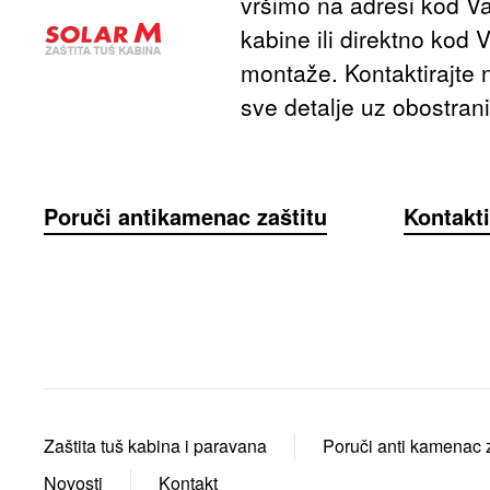
vršimo na adresi kod V
kabine ili direktno kod 
montaže. Kontaktirajte
sve detalje uz obostran
Poruči antikamenac zaštitu
Kontakti
Zaštita tuš kabina i paravana
Poruči anti kamenac z
Novosti
Kontakt