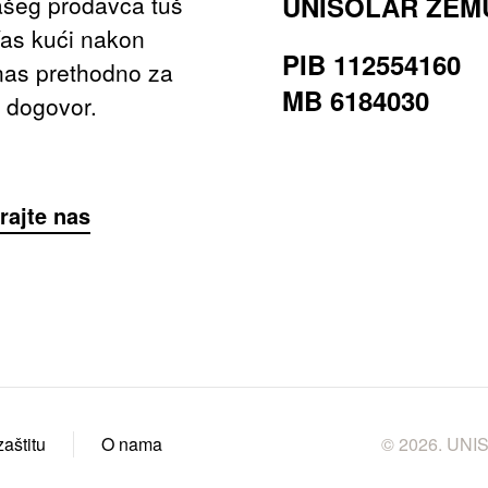
ašeg prodavca tuš
UNISOLAR ZEM
Vas kući nakon
PIB 112554160
 nas prethodno za
MB 6184030
i dogovor.
rajte nas
aštitu
O nama
©
2026.
UNISO