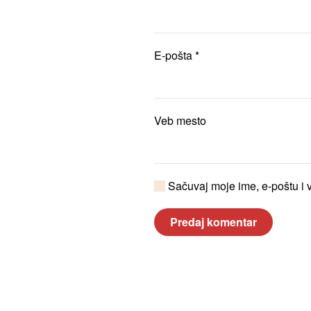
E-pošta
*
Veb mesto
Sačuvaj moje ime, e-poštu i 
Predaj komentar