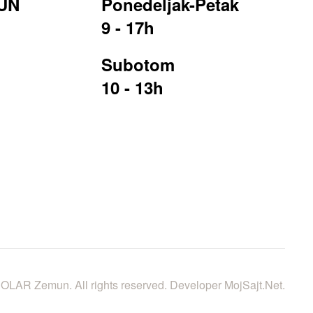
UN
Ponedeljak-Petak
9 - 17h
Subotom
10 - 13h
LAR Zemun. All rights reserved. Developer
MojSajt.Net
.