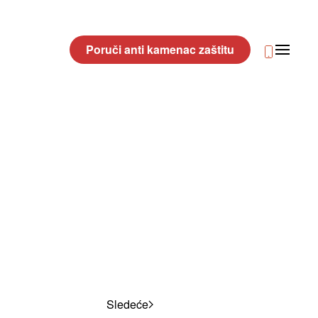
Poruči anti kamenac zaštitu
Sledeće