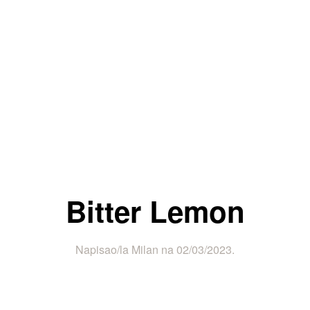
Bitter Lemon
Napisao/la
Milan
na
02/03/2023
.