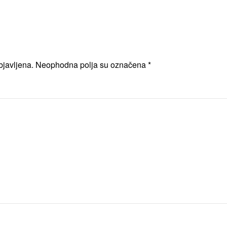
objavljena. Neophodna polja su označena
*