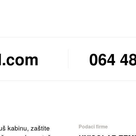
l.com
064 48
Podaci firme
uš kabinu, zaštite