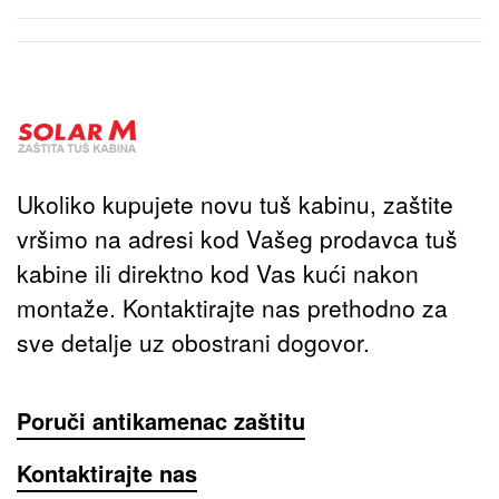
Ukoliko kupujete novu tuš kabinu, zaštite
vršimo na adresi kod Vašeg prodavca tuš
kabine ili direktno kod Vas kući nakon
montaže. Kontaktirajte nas prethodno za
sve detalje uz obostrani dogovor.
Poruči antikamenac zaštitu
Kontaktirajte nas