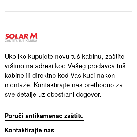
Ukoliko kupujete novu tuš kabinu, zaštite
vršimo na adresi kod Vašeg prodavca tuš
kabine ili direktno kod Vas kući nakon
montaže. Kontaktirajte nas prethodno za
sve detalje uz obostrani dogovor.
Poruči antikamenac zaštitu
Kontaktirajte nas