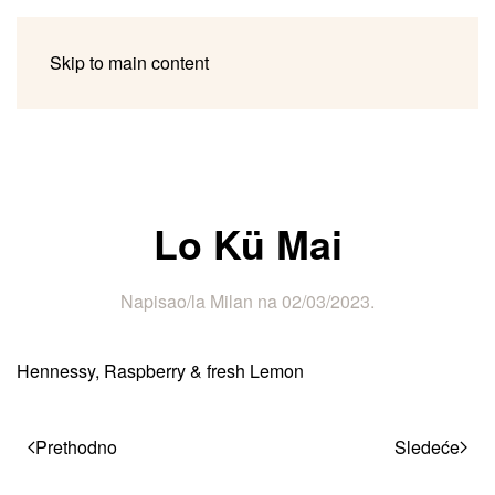
Skip to main content
Lo Kü Mai
Napisao/la
Milan
na
02/03/2023
.
Hennessy, Raspberry & fresh Lemon
Prethodno
Sledeće