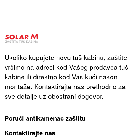
Ukoliko kupujete novu tuš kabinu, zaštite
vršimo na adresi kod Vašeg prodavca tuš
kabine ili direktno kod Vas kući nakon
montaže. Kontaktirajte nas prethodno za
sve detalje uz obostrani dogovor.
Poruči antikamenac zaštitu
Kontaktirajte nas