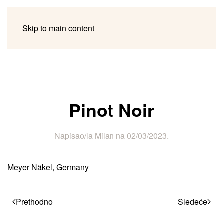
Skip to main content
Pinot Noir
Napisao/la
Milan
na
02/03/2023
.
Meyer Näkel, Germany
Prethodno
Sledeće