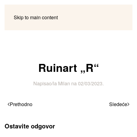
Skip to main content
Ruinart „R“
Napisao/la
Milan
na
02/03/2023
.
Prethodno
Sledeće
Ostavite odgovor